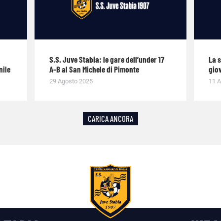
S.S. Juve Stabia: le gare dell’under 17
La 
nile
A-B al San Michele di Pimonte
giov
29 Agosto 2025
11 A
CARICA ANCORA