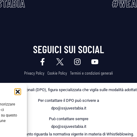
TABIA
#WEA
SEGUICI SUI SOCIAL
Privacy Policy
Cookie Policy
Termini e condizioni generali
 dei Dati Personali (DPO), figura specializzata che vigila sulle modalità adottate 
Per contattare il DPO può scrivere a
emorizzare
dpo@ssjuvestabia.it
 ci
i su questo
Può contattare sempre
cune
dpo@ssjuvestabia.it
anche per quanto riguarda la normativa vigente in materia di Whistleblowing.