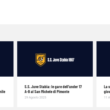
S.S. Juve Stabia: le gare dell’under 17
La 
nile
A-B al San Michele di Pimonte
giov
29 Agosto 2025
11 A