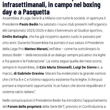
infrasettimanali, in campo nel boxing
day e a Pasquetta
Assemblea di Lega Serie B a Milano con tutte le società. In apertura il
Presidente
Paolo Bedin
ha salutato i nuovi club presenti nell’organico
del campionato 2025/2026 e dato il benvenuto al Giudice sportivo,
Emilio Battaglia
, che ha già ricoperto questo ruolo in passato per
otto anni. Durante l’Assemblea ha portato il suo saluto il Presidente
della Lega Pro
Matteo Marani,
‘
nell’idea
– come ha sottolineato lo
stesso Bedin –
della necessità di un dialogo sempre più attivo tra leghe
e fra queste e la Federazione
’. La visita segue quella dei mesi scorsi,
sempre in Assemblea, di
Ezio Maria Simonelli, Luigi De Siervo
e, a
marzo,
di Gabriele Gravina
. Marani ha evidenziato la grande osmosi
che c’è fra B e C e l’ottimo rapporto esistente fra le leghe, il che può
portare a importanti opportunità ‘
in un futuro che dovrà riequilibrare il
sistema calcio italiano”
.
Nelle comunicazioni il Presidente Bedin ha introdotto l’appuntamento
del
Forum delle proprietà
della Serie BKT, previsto in Confindustria a