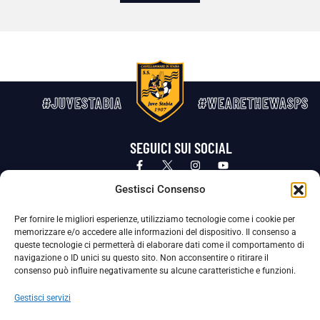
#JUVESTABIA
#WEARETHEWASPS
SEGUICI SUI SOCIAL
Privacy Policy
Cookie Policy
Termini e condizioni generali
Gestisci Consenso
Per fornire le migliori esperienze, utilizziamo tecnologie come i cookie per
La Società ha nominato il Responsabile della Protezione dei Dati Personali (DPO), figura specializzata che vigila sulle modalità
memorizzare e/o accedere alle informazioni del dispositivo. Il consenso a
adottate dalla nostra Società per tutelare i Suoi dati personali.
queste tecnologie ci permetterà di elaborare dati come il comportamento di
navigazione o ID unici su questo sito. Non acconsentire o ritirare il
Per contattare il DPO può scrivere a
consenso può influire negativamente su alcune caratteristiche e funzioni.
dpo@ssjuvestabia.it
Gestisci servizi
Può contattare sempre