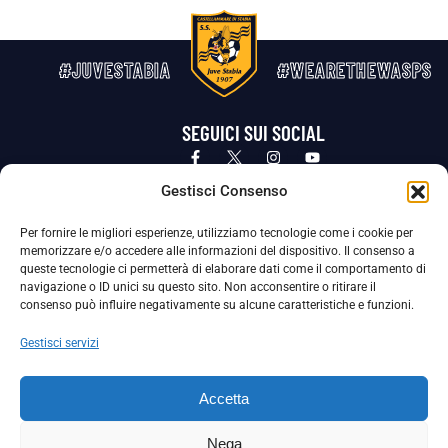
#JUVESTABIA
#WEARETHEWASPS
SEGUICI SUI SOCIAL
Privacy Policy
Cookie Policy
Termini e condizioni generali
Gestisci Consenso
Per fornire le migliori esperienze, utilizziamo tecnologie come i cookie per
La Società ha nominato il Responsabile della Protezione dei Dati Personali (DPO), figura specializzata che vigila sulle modalità
memorizzare e/o accedere alle informazioni del dispositivo. Il consenso a
adottate dalla nostra Società per tutelare i Suoi dati personali.
queste tecnologie ci permetterà di elaborare dati come il comportamento di
navigazione o ID unici su questo sito. Non acconsentire o ritirare il
Per contattare il DPO può scrivere a
consenso può influire negativamente su alcune caratteristiche e funzioni.
dpo@ssjuvestabia.it
Gestisci servizi
Può contattare sempre
dpo@ssjuvestabia.it
Accetta
anche per quanto riguarda la normativa vigente in materia di Whistleblowing.
Nega
La Società ha inoltre adottato un proprio Codice Etico, consultabile al seguente link: