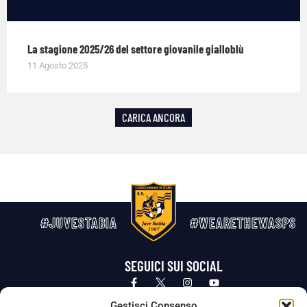
La stagione 2025/26 del settore giovanile gialloblù
11 Agosto 2025
CARICA ANCORA
#JUVESTABIA
#WEARETHEWASPS
SEGUICI SUI SOCIAL
Privacy Policy
Cookie Policy
Termini e condizioni generali
Gestisci Consenso