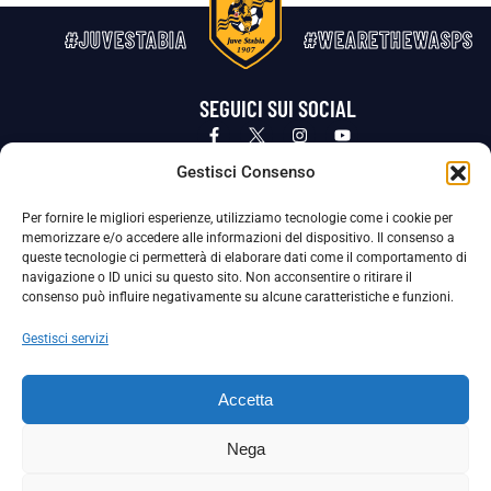
#JUVESTABIA
#WEARETHEWASPS
SEGUICI SUI SOCIAL
Privacy Policy
Cookie Policy
Termini e condizioni generali
Gestisci Consenso
Per fornire le migliori esperienze, utilizziamo tecnologie come i cookie per
La Società ha nominato il Responsabile della Protezione dei Dati Personali (DPO), figura specializzata che vigila sulle modalità
memorizzare e/o accedere alle informazioni del dispositivo. Il consenso a
adottate dalla nostra Società per tutelare i Suoi dati personali.
queste tecnologie ci permetterà di elaborare dati come il comportamento di
navigazione o ID unici su questo sito. Non acconsentire o ritirare il
Per contattare il DPO può scrivere a
consenso può influire negativamente su alcune caratteristiche e funzioni.
dpo@ssjuvestabia.it
Gestisci servizi
Può contattare sempre
dpo@ssjuvestabia.it
Accetta
anche per quanto riguarda la normativa vigente in materia di Whistleblowing.
Nega
La Società ha inoltre adottato un proprio Codice Etico, consultabile al seguente link: