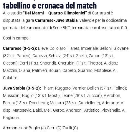
tabellino e cronaca del match
Allo stadio
“Dei Marmi – Quattro Olimpionici”
di Carrara si è
disputata la gara
Carrarese
-Juve Stabia
, valevole per la dodicesima
giornata del campionato di Serie BKT, terminata con il risultato di 0-0.
Cosi in campo:
Carrarese (3-5-2):
Bleve; Collolaro, Illanes, Imperiale; Belloni, Giovane
(32′ s.t. Panico), Capezzi, Schiavi (24′ s.t. Zuelli), Zanon (13′ s.t.
Cicconi); Cerri (1′ s.t. Shpendi), Cherubini (1′ s.t. Finotto). A. disp.:
Mazzini, Oliana, Palmieri, Bouah, Capello, Guarino, Motolese. All.
Calabro.
Juve Stabia (3-5-2):
Thiam; Ruggero, Varnier, Bellich (37′ s.t. Folino);
Mussolini, Buglio (13′ s.t. Mosti), Leone (28′ s.t. Zuccon), Pierobon,
Fortini (13′ s.t. Rocchetti); Maistro (28′ s.t. Candellone), Adorante. A
disp. Matosevic, Baldi, Meli, Gerbo, Andreoni, Artistico, Piovanello. All.
Pagliuca.
Ammonizioni: Buglio (J) Cerri (C) Zuelli (C)