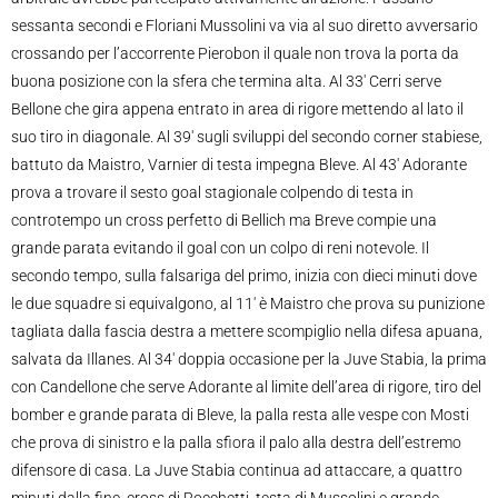
sessanta secondi e Floriani Mussolini va via al suo diretto avversario
crossando per l’accorrente Pierobon il quale non trova la porta da
buona posizione con la sfera che termina alta. Al 33′ Cerri serve
Bellone che gira appena entrato in area di rigore mettendo al lato il
suo tiro in diagonale. Al 39′ sugli sviluppi del secondo corner stabiese,
battuto da Maistro, Varnier di testa impegna Bleve. Al 43′ Adorante
prova a trovare il sesto goal stagionale colpendo di testa in
controtempo un cross perfetto di Bellich ma Breve compie una
grande parata evitando il goal con un colpo di reni notevole. Il
secondo tempo, sulla falsariga del primo, inizia con dieci minuti dove
le due squadre si equivalgono, al 11′ è Maistro che prova su punizione
tagliata dalla fascia destra a mettere scompiglio nella difesa apuana,
salvata da Illanes. Al 34′ doppia occasione per la Juve Stabia, la prima
con Candellone che serve Adorante al limite dell’area di rigore, tiro del
bomber e grande parata di Bleve, la palla resta alle vespe con Mosti
che prova di sinistro e la palla sfiora il palo alla destra dell’estremo
difensore di casa. La Juve Stabia continua ad attaccare, a quattro