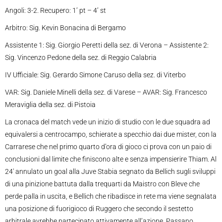
Angoli: 3-2. Recupero: 1’ pt – 4’ st
Arbitro: Sig. Kevin Bonacina di Bergamo
Assistente 1: Sig. Giorgio Peretti della sez. di Verona – Assistente 2:
Sig. Vincenzo Pedone della sez. di Reggio Calabria
IV Ufficiale: Sig. Gerardo Simone Caruso della sez. di Viterbo
VAR: Sig. Daniele Minelli della sez. di Varese – AVAR: Sig. Francesco
Meraviglia della sez. di Pistoia
La cronaca del match vede un inizio di studio con le due squadra ad
equivalersi a centrocampo, schierate a specchio dai due mister, con la
Carrarese che nel primo quarto d’ora di gioco ci prova con un paio di
conclusioni dal limite che finiscono alte e senza impensierire Thiam. Al
24′ annulato un goal alla Juve Stabia segnato da Bellich sugli sviluppi
di una pinizione battuta dalla trequarti da Maistro con Bleve che
perde palla in uscita, e Bellich che ribadisce in rete ma viene segnalata
una posizione di fuorigioco di Ruggero che secondo il sestetto
arbitrale avrebbe partecipato attivamente all’azione. Passano