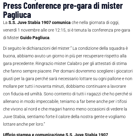
Press Conference pre-gara di mister
Pagliuca
La
S.S. Juve Stabia 1907 comunica
che nella giornata di oggi,
venerdì 1 novembre alle ore 12:15, si è tenuta la conferenza pre-gara
di Mister
Guido Pagliuca
.
Di seguito le dichiarazioni del mister:” La condizione della squadra è
buona, abbiamo avuto un giorno in più per recuperare rispetto alla
gara precedente. Ringrazio mister Calabro per gli attestati di stima
che fanno sempre piacere. Per domani dovremmo scegliere i giocatori
giusti per la gara perché sarà necessario lottare su ogni pallone e non
mollare per tutti i novanta minuti, dobbiamo continuare a lavorare
con fiducia ed umiltà. Sono contento di tutti i ragazzi che ho perché si
allenano in modo impeccabile, teniamo a far bene anche per i tifosi
che vivono al nord e che magari hanno meno occasioni di vedere la
Juve Stabia, sentiamo forte il calore della nostra gente e vogliamo
lottare anche per loro.”
Ufficio stampa e comunicazione S.S. Juve Stabia 1907