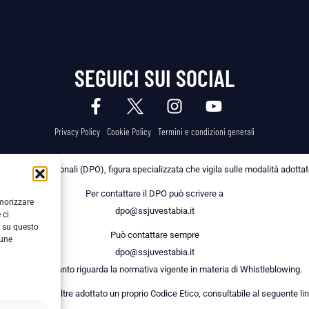
SEGUICI SUI SOCIAL
Privacy Policy
Cookie Policy
Termini e condizioni generali
 dei Dati Personali (DPO), figura specializzata che vigila sulle modalità adottate 
Per contattare il DPO può scrivere a
emorizzare
dpo@ssjuvestabia.it
 ci
i su questo
Può contattare sempre
cune
dpo@ssjuvestabia.it
anche per quanto riguarda la normativa vigente in materia di Whistleblowing.
a Società ha inoltre adottato un proprio Codice Etico, consultabile al seguente lin