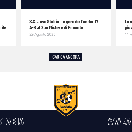
S.S. Juve Stabia: le gare dell’under 17
La 
nile
A-B al San Michele di Pimonte
giov
29 Agosto 2025
11 A
CARICA ANCORA
TABIA
#WEA