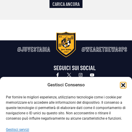
CARICA ANCORA
#JUVESTABIA
#WEARETHEWASPS
SEGUICI SUI SOCIAL
Privacy Policy
Cookie Policy
Termini e condizioni generali
Gestisci Consenso
Per fornire le migliori esperienze, utilizziamo tecnologie come i cookie per
La Società ha nominato il Responsabile della Protezione dei Dati Personali (DPO), figura specializzata che vigila sulle modalità
memorizzare e/o accedere alle informazioni del dispositivo. Il consenso a
adottate dalla nostra Società per tutelare i Suoi dati personali.
queste tecnologie ci permetterà di elaborare dati come il comportamento di
navigazione o ID unici su questo sito. Non acconsentire o ritirare il
Per contattare il DPO può scrivere a
consenso può influire negativamente su alcune caratteristiche e funzioni.
dpo@ssjuvestabia.it
Gestisci servizi