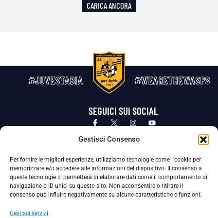
CARICA ANCORA
#JUVESTABIA
#WEARETHEWASPS
SEGUICI SUI SOCIAL
Privacy Policy
Cookie Policy
Termini e condizioni generali
Gestisci Consenso
Per fornire le migliori esperienze, utilizziamo tecnologie come i cookie per
La Società ha nominato il Responsabile della Protezione dei Dati Personali (DPO), figura specializzata che vigila sulle modalità
memorizzare e/o accedere alle informazioni del dispositivo. Il consenso a
adottate dalla nostra Società per tutelare i Suoi dati personali.
queste tecnologie ci permetterà di elaborare dati come il comportamento di
navigazione o ID unici su questo sito. Non acconsentire o ritirare il
Per contattare il DPO può scrivere a
consenso può influire negativamente su alcune caratteristiche e funzioni.
dpo@ssjuvestabia.it
Gestisci servizi