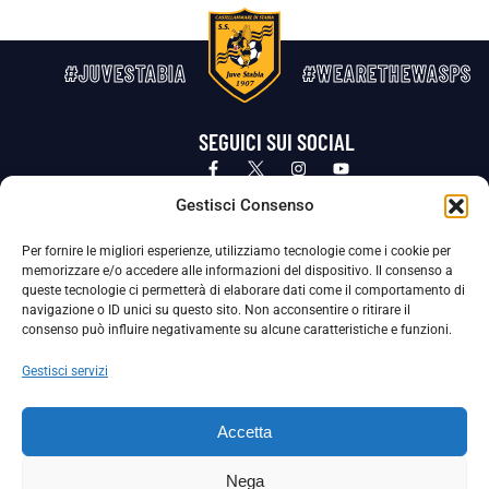
#JUVESTABIA
#WEARETHEWASPS
SEGUICI SUI SOCIAL
Privacy Policy
Cookie Policy
Termini e condizioni generali
Gestisci Consenso
Per fornire le migliori esperienze, utilizziamo tecnologie come i cookie per
La Società ha nominato il Responsabile della Protezione dei Dati Personali (DPO), figura specializzata che vigila sulle modalità
memorizzare e/o accedere alle informazioni del dispositivo. Il consenso a
adottate dalla nostra Società per tutelare i Suoi dati personali.
queste tecnologie ci permetterà di elaborare dati come il comportamento di
navigazione o ID unici su questo sito. Non acconsentire o ritirare il
Per contattare il DPO può scrivere a
consenso può influire negativamente su alcune caratteristiche e funzioni.
dpo@ssjuvestabia.it
Gestisci servizi
Può contattare sempre
dpo@ssjuvestabia.it
Accetta
anche per quanto riguarda la normativa vigente in materia di Whistleblowing.
Nega
La Società ha inoltre adottato un proprio Codice Etico, consultabile al seguente link: