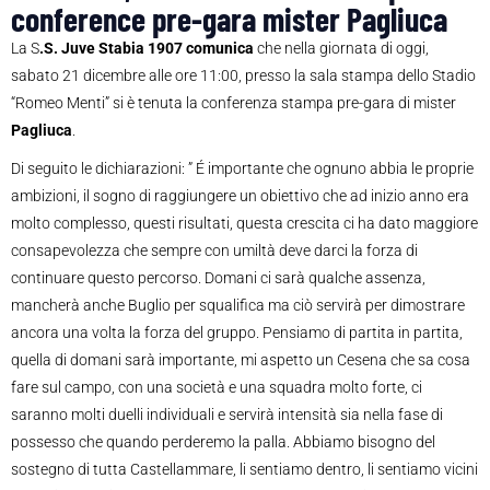
conference pre-gara mister Pagliuca
La S
.S. Juve Stabia 1907 comunica
che nella giornata di oggi,
sabato 21 dicembre alle ore 11:00, presso la sala stampa dello Stadio
“Romeo Menti” si è tenuta la conferenza stampa pre-gara di mister
Pagliuca
.
Di seguito le dichiarazioni: ” É importante che ognuno abbia le proprie
ambizioni, il sogno di raggiungere un obiettivo che ad inizio anno era
molto complesso, questi risultati, questa crescita ci ha dato maggiore
consapevolezza che sempre con umiltà deve darci la forza di
continuare questo percorso. Domani ci sarà qualche assenza,
mancherà anche Buglio per squalifica ma ciò servirà per dimostrare
ancora una volta la forza del gruppo. Pensiamo di partita in partita,
quella di domani sarà importante, mi aspetto un Cesena che sa cosa
fare sul campo, con una società e una squadra molto forte, ci
saranno molti duelli individuali e servirà intensità sia nella fase di
possesso che quando perderemo la palla. Abbiamo bisogno del
sostegno di tutta Castellammare, li sentiamo dentro, li sentiamo vicini