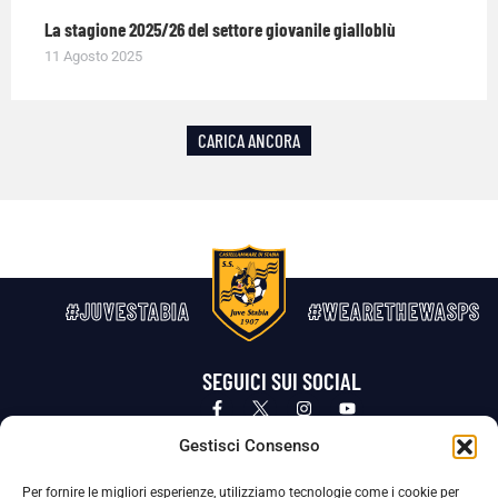
La stagione 2025/26 del settore giovanile gialloblù
11 Agosto 2025
CARICA ANCORA
#JUVESTABIA
#WEARETHEWASPS
SEGUICI SUI SOCIAL
Privacy Policy
Cookie Policy
Termini e condizioni generali
Gestisci Consenso
Per fornire le migliori esperienze, utilizziamo tecnologie come i cookie per