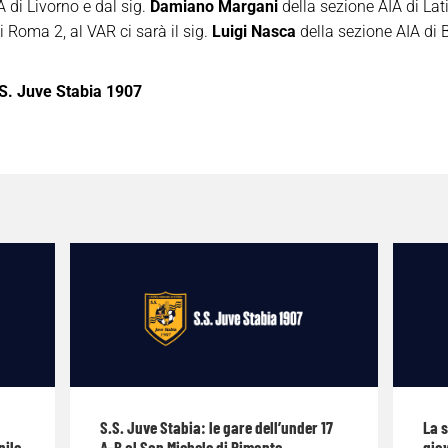
 di Livorno e dal sig.
Damiano Margani
della sezione AIA di Latina
 Roma 2, al VAR ci sarà il sig.
Luigi Nasca
della sezione AIA di Ba
S. Juve Stabia 1907
S.S. Juve Stabia: le gare dell’under 17
La 
nile
A-B al San Michele di Pimonte
giov