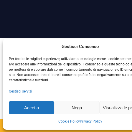
La Società ha nominato il Responsabile della Protezione
Gestisci Consenso
Per fornire le migliori esperienze, utilizziamo tecnologie come i cookie per m
e/o accedere alle informazioni del dispositivo. Il consenso a queste tecnologie
permetterà di elaborare dati come il comportamento di navigazione o ID unic
sito. Non acconsentire o ritirare il consenso può influire negativamente su al
caratteristiche e funzioni.
Gestisci servizi
L
Accetta
Nega
Visualizza le p
Cookie Policy
Privacy Policy
Copyright © 2024 – S.S. 