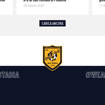
29 Agosto 2025
11 A
CARICA ANCORA
TABIA
#WEA