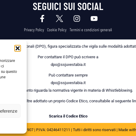
SEGUICI SUI SOCIAL
Privacy Policy
Cookie Policy
Termini e condizioni generali
 dei Dati Personali (DPO), figura specializzata che vigila sulle modalità adottate 
Per contattare il DPO può scrivere a
emorizzare
dpo@ssjuvestabia.it
 ci
i su questo
Può contattare sempre
cune
dpo@ssjuvestabia.it
anche per quanto riguarda la normativa vigente in materia di Whistleblowing.
a Società ha inoltre adottato un proprio Codice Etico, consultabile al seguente lin
referenze
Scarica il Codice Etico
JUVE STABIA 1907 | P.IVA: 04246411211 | Tutti i diritti sono riservati | Made wit