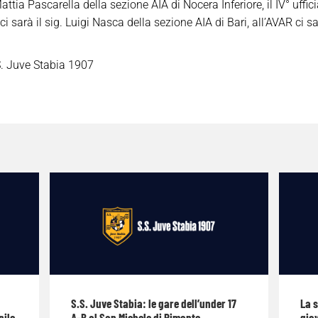
attia Pascarella della sezione AIA di Nocera Inferiore, il IV° uffi
 sarà il sig. Luigi Nasca della sezione AIA di Bari, all’AVAR ci sa
. Juve Stabia 1907
S.S. Juve Stabia: le gare dell’under 17
La 
nile
A-B al San Michele di Pimonte
giov