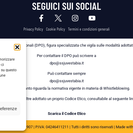
SEGUICI SUI SOCIAL
Privacy Policy
Cookie Policy
Termini e condizioni generali
 dei Dati Personali (DPO), figura specializzata che vigila sulle modalità adottate 
Per contattare il DPO può scrivere a
emorizzare
dpo@ssjuvestabia.it
 ci
i su questo
Può contattare sempre
cune
dpo@ssjuvestabia.it
anche per quanto riguarda la normativa vigente in materia di Whistleblowing.
a Società ha inoltre adottato un proprio Codice Etico, consultabile al seguente lin
referenze
Scarica il Codice Etico
JUVE STABIA 1907 | P.IVA: 04246411211 | Tutti i diritti sono riservati | Made wit