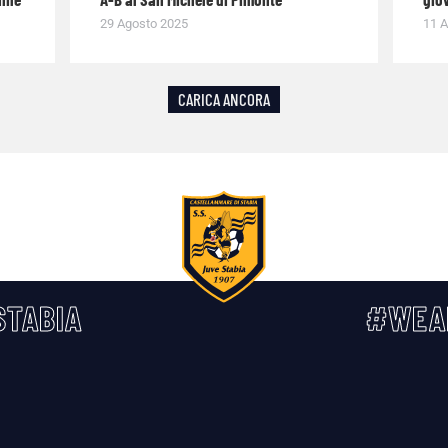
29 Agosto 2025
11 A
CARICA ANCORA
TABIA
#WEA