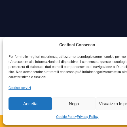
La Società ha nominato il Responsabile della Protezione
Gestisci Consenso
Per fornire le migliori esperienze, utilizziamo tecnologie come i cookie per m
e/o accedere alle informazioni del dispositivo. Il consenso a queste tecnologie
permetterà di elaborare dati come il comportamento di navigazione o ID unic
sito. Non acconsentire o ritirare il consenso può influire negativamente su al
caratteristiche e funzioni.
Gestisci servizi
L
Accetta
Nega
Visualizza le p
Cookie Policy
Privacy Policy
Copyright © 2024 – S.S. 