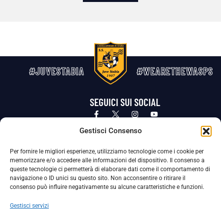
#JUVESTABIA
#WEARETHEWASPS
SEGUICI SUI SOCIAL
Privacy Policy
Cookie Policy
Termini e condizioni generali
Gestisci Consenso
Per fornire le migliori esperienze, utilizziamo tecnologie come i cookie per
La Società ha nominato il Responsabile della Protezione dei Dati Personali (DPO), figura specializzata che vigila sulle modalità
memorizzare e/o accedere alle informazioni del dispositivo. Il consenso a
adottate dalla nostra Società per tutelare i Suoi dati personali.
queste tecnologie ci permetterà di elaborare dati come il comportamento di
navigazione o ID unici su questo sito. Non acconsentire o ritirare il
Per contattare il DPO può scrivere a
consenso può influire negativamente su alcune caratteristiche e funzioni.
dpo@ssjuvestabia.it
Gestisci servizi
Può contattare sempre