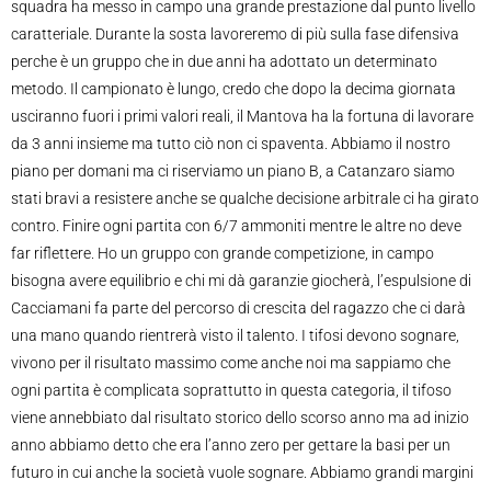
squadra ha messo in campo una grande prestazione dal punto livello
caratteriale. Durante la sosta lavoreremo di più sulla fase difensiva
perche è un gruppo che in due anni ha adottato un determinato
metodo. Il campionato è lungo, credo che dopo la decima giornata
usciranno fuori i primi valori reali, il Mantova ha la fortuna di lavorare
da 3 anni insieme ma tutto ciò non ci spaventa. Abbiamo il nostro
piano per domani ma ci riserviamo un piano B, a Catanzaro siamo
stati bravi a resistere anche se qualche decisione arbitrale ci ha girato
contro. Finire ogni partita con 6/7 ammoniti mentre le altre no deve
far riflettere. Ho un gruppo con grande competizione, in campo
bisogna avere equilibrio e chi mi dà garanzie giocherà, l’espulsione di
Cacciamani fa parte del percorso di crescita del ragazzo che ci darà
una mano quando rientrerà visto il talento. I tifosi devono sognare,
vivono per il risultato massimo come anche noi ma sappiamo che
ogni partita è complicata soprattutto in questa categoria, il tifoso
viene annebbiato dal risultato storico dello scorso anno ma ad inizio
anno abbiamo detto che era l’anno zero per gettare la basi per un
futuro in cui anche la società vuole sognare. Abbiamo grandi margini