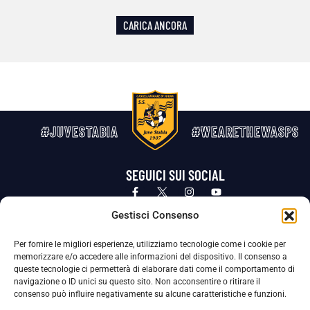
CARICA ANCORA
#JUVESTABIA
#WEARETHEWASPS
SEGUICI SUI SOCIAL
Privacy Policy
Cookie Policy
Termini e condizioni generali
Gestisci Consenso
Per fornire le migliori esperienze, utilizziamo tecnologie come i cookie per
La Società ha nominato il Responsabile della Protezione dei Dati Personali (DPO), figura specializzata che vigila sulle modalità
memorizzare e/o accedere alle informazioni del dispositivo. Il consenso a
adottate dalla nostra Società per tutelare i Suoi dati personali.
queste tecnologie ci permetterà di elaborare dati come il comportamento di
navigazione o ID unici su questo sito. Non acconsentire o ritirare il
Per contattare il DPO può scrivere a
consenso può influire negativamente su alcune caratteristiche e funzioni.
dpo@ssjuvestabia.it