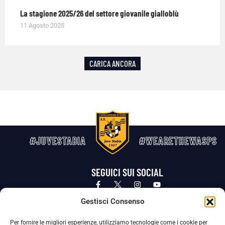
La stagione 2025/26 del settore giovanile gialloblù
11 Agosto 2025
CARICA ANCORA
#JUVESTABIA
#WEARETHEWASPS
SEGUICI SUI SOCIAL
Privacy Policy
Cookie Policy
Termini e condizioni generali
Gestisci Consenso
Per fornire le migliori esperienze, utilizziamo tecnologie come i cookie per