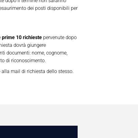
nute dopo il termine non saranno
esaurimento dei posti disponibili per
e
prime 10 richieste
pervenute dopo
chiesta dovrà giungere
enti documenti: nome, cognome,
nto di riconoscimento.
alla mail di richiesta dello stesso.