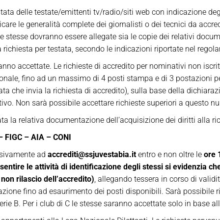
stata delle testate/emittenti tv/radio/siti web con indicazione de
are le generalità complete dei giornalisti o dei tecnici da accredit
lle stesse dovranno essere allegate sia le copie dei relativi docum
richiesta per testata, secondo le indicazioni riportate nel regol
anno accettate. Le richieste di accredito per nominativi non iscri
onale, fino ad un massimo di 4 posti stampa e di 3 postazioni per
tata che invia la richiesta di accredito), sulla base della dichiara
ativo. Non sarà possibile accettare richieste superiori a questo 
ata la relativa documentazione dell’acquisizione dei diritti alla ri
FIGC – AIA – CONI
lusivamente ad
accrediti@ssjuvestabia.it
entro e non oltre le
ore 
entire le attività di identificazione degli stessi si evidenzia ch
non rilascio dell’accredito)
, allegando tessera in corso di valid
azione fino ad esaurimento dei posti disponibili. Sarà possibile r
erie B. Per i club di C le stesse saranno accettate solo in base all