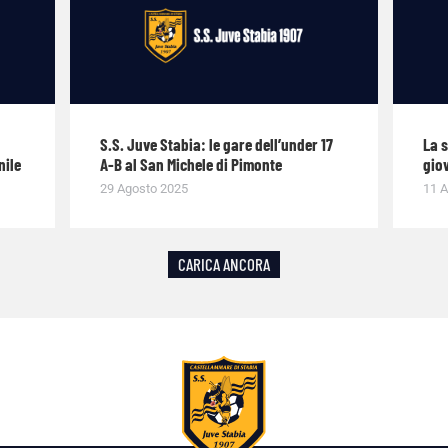
S.S. Juve Stabia: le gare dell’under 17
La 
nile
A-B al San Michele di Pimonte
giov
29 Agosto 2025
11 A
CARICA ANCORA