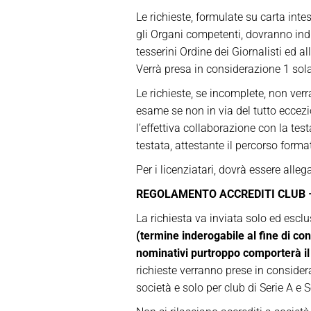
Le richieste, formulate su carta inte
gli Organi competenti, dovranno indic
tesserini Ordine dei Giornalisti ed a
Verrà presa in considerazione 1 sola 
Le richieste, se incomplete, non verr
esame se non in via del tutto eccezi
l’effettiva collaborazione con la tes
testata, attestante il percorso form
Per i licenziatari, dovrà essere alleg
REGOLAMENTO ACCREDITI CLUB – 
La richiesta va inviata solo ed esc
(termine inderogabile al fine di cons
nominativi purtroppo comporterà il 
richieste verranno prese in consider
società e solo per club di Serie A e S