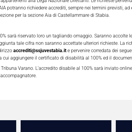
à appartenenti alla Lega Nazionale Dilettanti. Le richieste perve
IA potranno richiedere accrediti, sempre nei termini previsti, ad 
zione per la sezione Aia di Castellammare di Stabia.
l 100% sarà riservato loro un tagliando omaggio. Saranno accolte l
giunta tale cifra non saranno accettate ulteriori richieste. La ri
dirizzo
accrediti@ssjuvestabia.it
e pervenire corredata dei segu
a cui aggiungere il certificato di disabilità al 100% ed il docume
Tribuna Varano. L’accredito disabile al 100% sarà inviato online 
 l’accompagnatore.