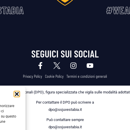
TABIA
#WEA
SEGUICI SUI SOCIAL
Privacy Policy
Cookie Policy
Termini e condizioni generali
 dei Dati Personali (DPO), figura specializzata che vigila sulle modalità adottate 
Per contattare il DPO può scrivere a
emorizzare
dpo@ssjuvestabia.it
 ci
i su questo
Può contattare sempre
cune
dpo@ssjuvestabia.it