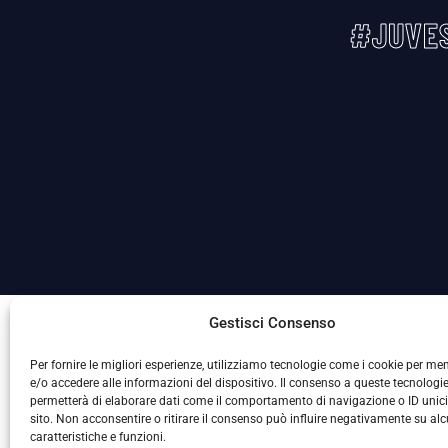
#JUVES
La Società ha nominato il Responsabile della Protezione
Gestisci Consenso
Per fornire le migliori esperienze, utilizziamo tecnologie come i cookie per m
e/o accedere alle informazioni del dispositivo. Il consenso a queste tecnologie
permetterà di elaborare dati come il comportamento di navigazione o ID unic
sito. Non acconsentire o ritirare il consenso può influire negativamente su al
caratteristiche e funzioni.