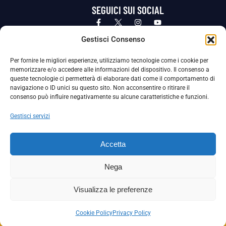
SEGUICI SUI SOCIAL
Privacy Policy
Cookie Policy
Termini e condizioni generali
Gestisci Consenso
Per fornire le migliori esperienze, utilizziamo tecnologie come i cookie per
La Società ha nominato il Responsabile della Protezione dei Dati Personali (DPO), figura specializzata che vigila sulle modalità
memorizzare e/o accedere alle informazioni del dispositivo. Il consenso a
adottate dalla nostra Società per tutelare i Suoi dati personali.
queste tecnologie ci permetterà di elaborare dati come il comportamento di
navigazione o ID unici su questo sito. Non acconsentire o ritirare il
Per contattare il DPO può scrivere a
consenso può influire negativamente su alcune caratteristiche e funzioni.
dpo@ssjuvestabia.it
Gestisci servizi
Può contattare sempre
dpo@ssjuvestabia.it
Accetta
anche per quanto riguarda la normativa vigente in materia di Whistleblowing.
Nega
La Società ha inoltre adottato un proprio Codice Etico, consultabile al seguente link:
Visualizza le preferenze
Scarica il Codice Etico
Cookie Policy
Privacy Policy
Copyright © 2024 – S.S. JUVE STABIA 1907 | P.IVA: 04246411211 | Tutti i diritti sono riservati | Made with
by
Rossi Web Media