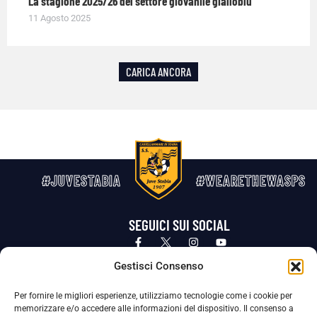
La stagione 2025/26 del settore giovanile gialloblù
11 Agosto 2025
CARICA ANCORA
#JUVESTABIA
#WEARETHEWASPS
SEGUICI SUI SOCIAL
Privacy Policy
Cookie Policy
Termini e condizioni generali
Gestisci Consenso
Per fornire le migliori esperienze, utilizziamo tecnologie come i cookie per
La Società ha nominato il Responsabile della Protezione dei Dati Personali (DPO), figura specializzata che vigila sulle modalità
memorizzare e/o accedere alle informazioni del dispositivo. Il consenso a