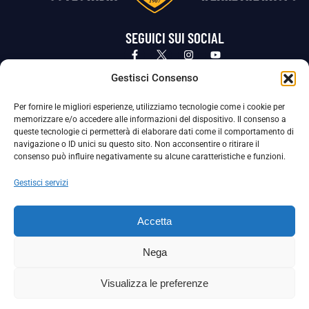
SEGUICI SUI SOCIAL
Privacy Policy
Cookie Policy
Termini e condizioni generali
Gestisci Consenso
Per fornire le migliori esperienze, utilizziamo tecnologie come i cookie per
La Società ha nominato il Responsabile della Protezione dei Dati Personali (DPO), figura specializzata che vigila sulle modalità
memorizzare e/o accedere alle informazioni del dispositivo. Il consenso a
adottate dalla nostra Società per tutelare i Suoi dati personali.
queste tecnologie ci permetterà di elaborare dati come il comportamento di
navigazione o ID unici su questo sito. Non acconsentire o ritirare il
Per contattare il DPO può scrivere a
consenso può influire negativamente su alcune caratteristiche e funzioni.
dpo@ssjuvestabia.it
Gestisci servizi
Può contattare sempre
dpo@ssjuvestabia.it
Accetta
anche per quanto riguarda la normativa vigente in materia di Whistleblowing.
Nega
La Società ha inoltre adottato un proprio Codice Etico, consultabile al seguente link:
Visualizza le preferenze
Scarica il Codice Etico