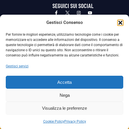
SEGUICI SUI SOCIAL
Privacy Policy
Cookie Policy
Termini e condizioni generali
Gestisci Consenso
Per fornire le migliori esperienze, utilizziamo tecnologie come i cookie per
La Società ha nominato il Responsabile della Protezione dei Dati Personali (DPO), figura specializzata che vigila sulle modalità
memorizzare e/o accedere alle informazioni del dispositivo. Il consenso a
adottate dalla nostra Società per tutelare i Suoi dati personali.
queste tecnologie ci permetterà di elaborare dati come il comportamento di
navigazione o ID unici su questo sito. Non acconsentire o ritirare il
Per contattare il DPO può scrivere a
consenso può influire negativamente su alcune caratteristiche e funzioni.
dpo@ssjuvestabia.it
Gestisci servizi
Può contattare sempre
dpo@ssjuvestabia.it
Accetta
anche per quanto riguarda la normativa vigente in materia di Whistleblowing.
Nega
La Società ha inoltre adottato un proprio Codice Etico, consultabile al seguente link:
Visualizza le preferenze
Scarica il Codice Etico
Cookie Policy
Privacy Policy
Copyright © 2024 – S.S. JUVE STABIA 1907 | P.IVA: 04246411211 | Tutti i diritti sono riservati | Made with
by
Rossi Web Media