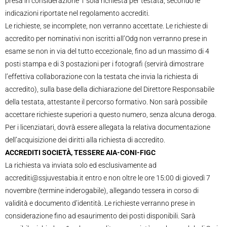
presa in considerazione 1 sola richiesta per testata, secondo le
indicazioni riportate nel regolamento accrediti.
Le richieste, se incomplete, non verranno accettate. Le richieste di
accredito per nominativi non iscritti all’Odg non verranno prese in
esame se non in via del tutto eccezionale, fino ad un massimo di 4
posti stampa e di 3 postazioni per i fotografi (servirà dimostrare
l’effettiva collaborazione con la testata che invia la richiesta di
accredito), sulla base della dichiarazione del Direttore Responsabile
della testata, attestante il percorso formativo. Non sarà possibile
accettare richieste superiori a questo numero, senza alcuna deroga.
Per i licenziatari, dovrà essere allegata la relativa documentazione
dell’acquisizione dei diritti alla richiesta di accredito.
ACCREDITI SOCIETÀ, TESSERE AIA-CONI-FIGC
La richiesta va inviata solo ed esclusivamente ad
accrediti@ssjuvestabia.it entro e non oltre le ore 15:00 di giovedì 7
novembre (termine inderogabile), allegando tessera in corso di
validità e documento d’identità. Le richieste verranno prese in
considerazione fino ad esaurimento dei posti disponibili. Sarà