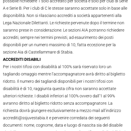
possibile richiedere 1 solo accredito per società e solo per club di Serie
A e Serie B. Per i club di C le stesse saranno accettate solo in base alle
disponibilità. Non si rilasciano accrediti a società appartenenti alla
Lega Nazionale Dilettanti. Le richieste pervenute dopo il termine non
saranno prese in considerazione. Le sezioni AIA potranno richiedere
accrediti, sempre nei termini previsti, ad esaurimento dei posti
disponibili per un numero massimo di 10, fatta eccezione per la
sezione Aia di Castellammare di Stabia.
ACCREDITI DISABILI
Per i nostri tifosi con disabilità al 100% sarà riservato loro un
tagliando omaggio mentre l’accompagnatore avrà diritto al biglietto
ridotto. Il numero dei tagliandi disponibili per i nostri tifosi con
disabilità è di 10, raggiunta questa cifra non saranno accettate
ulteriori richieste. I disabili inferiori al 100% ovvero dall’1 al 99%
avranno diritto al biglietto ridotto senza accompagnatore. La
richiesta dovrà giungere esclusivamente a mezzo mail all’indirizzo
accrediti@ssjuvestabia.it e pervenire corredata dei seguenti
documenti: nome, cognome, data e luogo di nascita sia del disabile