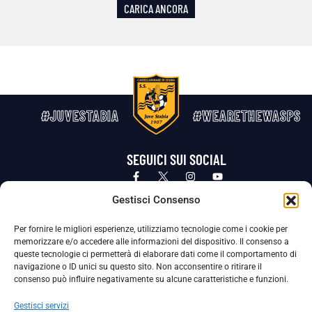
CARICA ANCORA
#JUVESTABIA
#WEARETHEWASPS
SEGUICI SUI SOCIAL
Privacy Policy
Cookie Policy
Termini e condizioni generali
Gestisci Consenso
Per fornire le migliori esperienze, utilizziamo tecnologie come i cookie per
La Società ha nominato il Responsabile della Protezione dei Dati Personali (DPO), figura specializzata che vigila sulle modalità
memorizzare e/o accedere alle informazioni del dispositivo. Il consenso a
adottate dalla nostra Società per tutelare i Suoi dati personali.
queste tecnologie ci permetterà di elaborare dati come il comportamento di
navigazione o ID unici su questo sito. Non acconsentire o ritirare il
Per contattare il DPO può scrivere a
consenso può influire negativamente su alcune caratteristiche e funzioni.
dpo@ssjuvestabia.it
Gestisci servizi