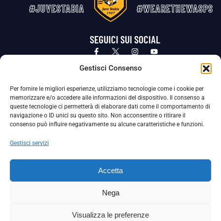
#JUVESTABIA
#WEARETHEWASPS
SEGUICI SUI SOCIAL
Privacy Policy
Cookie Policy
Termini e condizioni generali
Gestisci Consenso
Per fornire le migliori esperienze, utilizziamo tecnologie come i cookie per
La Società ha nominato il Responsabile della Protezione dei Dati Personali (DPO), figura specializzata che vigila sulle modalità
memorizzare e/o accedere alle informazioni del dispositivo. Il consenso a
adottate dalla nostra Società per tutelare i Suoi dati personali.
queste tecnologie ci permetterà di elaborare dati come il comportamento di
navigazione o ID unici su questo sito. Non acconsentire o ritirare il
Per contattare il DPO può scrivere a
consenso può influire negativamente su alcune caratteristiche e funzioni.
dpo@ssjuvestabia.it
Gestisci servizi
Può contattare sempre
dpo@ssjuvestabia.it
Accetta
anche per quanto riguarda la normativa vigente in materia di Whistleblowing.
Nega
La Società ha inoltre adottato un proprio Codice Etico, consultabile al seguente link:
Visualizza le preferenze
Scarica il Codice Etico