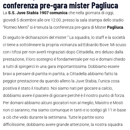
conferenza pre-gara mister Pagliuca
La
S.S. Juve Stabia 1907 comunica
che nella giornata di oggi,
giovedì 5 dicembre alle ore 12:00, presso la sala stampa dello stadio
“Romeo Menti” si è tenuta la conferenza pre-gara di Mister
Pagliuca
.
Di seguito le dichiarazioni del mister:” La squadra, lo staff e la società
ci tiene a sottolineare la propria vicinanza ad Edoardo Bove. Mi scuso
con i tifosi per non averli ringraziati dopo Cittadella, ero deluso dalla
prestazione, il loro sostegno é fondamentale per noi e domani chiedo
a tutti di spingerci in una gara importantissima. Dobbiamo essere
bravi a pensare di partita in partita, a Cittadella abbiamo fatto la
peggior prestazione da quando alleno la Juve Stabia, l’unica cosa
positiva è stato il risultato. Noi siamo nati per giocare a calcio,
dobbiamo avere il piacere di giocare perché è il nostro punto di forza.
Per domani abbiamo alcuni giocatori non al meglio, Maistro e Mosti
non ci saranno, ma siamo comunque in tanti e io scelgo gli 11 in base
a ciò che vedo durante la settimana. Tutte le partite sono
difficilissime, dobbiamo avere grande attenzione, la nostra squadra