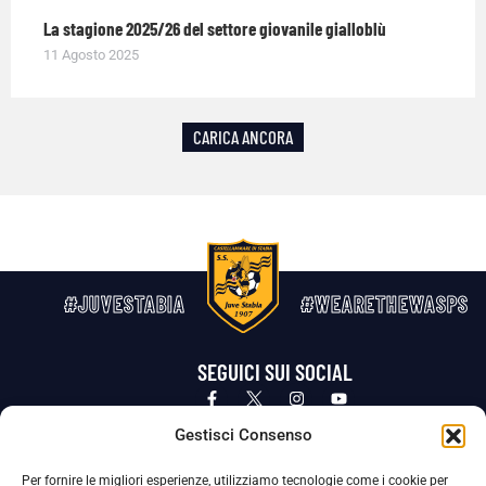
La stagione 2025/26 del settore giovanile gialloblù
11 Agosto 2025
CARICA ANCORA
#JUVESTABIA
#WEARETHEWASPS
SEGUICI SUI SOCIAL
Privacy Policy
Cookie Policy
Termini e condizioni generali
Gestisci Consenso
Per fornire le migliori esperienze, utilizziamo tecnologie come i cookie per