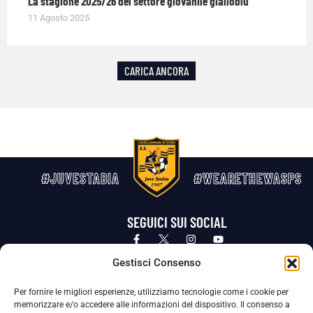
La stagione 2025/26 del settore giovanile gialloblù
11 Agosto 2025
CARICA ANCORA
#JUVESTABIA
#WEARETHEWASPS
SEGUICI SUI SOCIAL
Privacy Policy
Cookie Policy
Termini e condizioni generali
Gestisci Consenso
Per fornire le migliori esperienze, utilizziamo tecnologie come i cookie per
La Società ha nominato il Responsabile della Protezione dei Dati Personali (DPO), figura specializzata che vigila sulle modalità
memorizzare e/o accedere alle informazioni del dispositivo. Il consenso a