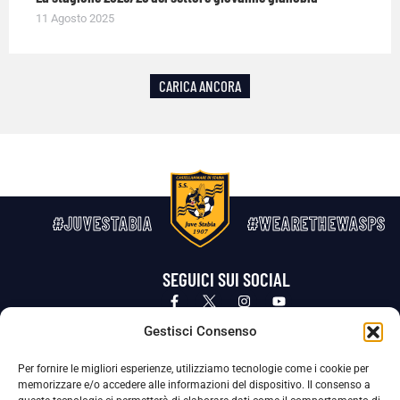
11 Agosto 2025
CARICA ANCORA
#JUVESTABIA
#WEARETHEWASPS
SEGUICI SUI SOCIAL
Privacy Policy
Cookie Policy
Termini e condizioni generali
Gestisci Consenso
Per fornire le migliori esperienze, utilizziamo tecnologie come i cookie per
La Società ha nominato il Responsabile della Protezione dei Dati Personali (DPO), figura specializzata che vigila sulle modalità
memorizzare e/o accedere alle informazioni del dispositivo. Il consenso a
adottate dalla nostra Società per tutelare i Suoi dati personali.