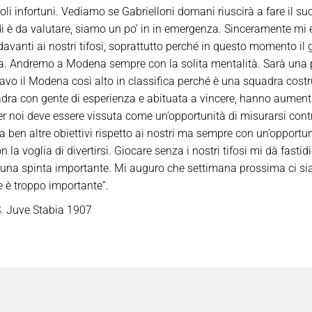
coli infortuni. Vediamo se Gabrielloni domani riuscirà a fare il 
 è da valutare, siamo un po’ in in emergenza. Sinceramente mi é d
vanti ai nostri tifosi, soprattutto perché in questo momento il gioc
a. Andremo a Modena sempre con la solita mentalità. Sarà una p
tavo il Modena così alto in classifica perché è una squadra costr
dra con gente di esperienza e abituata a vincere, hanno aumenta
Per noi deve essere vissuta come un’opportunità di misurarsi con
 ben altre obiettivi rispetto ai nostri ma sempre con un’opportun
 la voglia di divertirsi. Giocare senza i nostri tifosi mi dà fastid
 una spinta importante. Mi auguro che settimana prossima ci sia
e è troppo importante”.
. Juve Stabia 1907