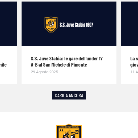
S.S. Juve Stabia: le gare dell’under 17
La 
nile
A-B al San Michele di Pimonte
giov
29 Agosto 2025
11 A
CARICA ANCORA