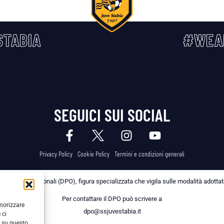
TABIA
#WEA
SEGUICI SUI SOCIAL
Privacy Policy
Cookie Policy
Termini e condizioni generali
 dei Dati Personali (DPO), figura specializzata che vigila sulle modalità adottate 
Per contattare il DPO può scrivere a
emorizzare
dpo@ssjuvestabia.it
 ci
i su questo