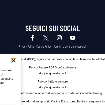
SEGUICI SUI SOCIAL
Privacy Policy
Cookie Policy
Termini e condizioni generali
 dei Dati Personali (DPO), figura specializzata che vigila sulle modalità adottate 
Per contattare il DPO può scrivere a
emorizzare
dpo@ssjuvestabia.it
 ci
i su questo
Può contattare sempre
cune
dpo@ssjuvestabia.it
anche per quanto riguarda la normativa vigente in materia di Whistleblowing.
a Società ha inoltre adottato un proprio Codice Etico, consultabile al seguente lin