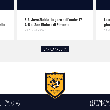
S.S. Juve Stabia: le gare dell’under 17
La 
nile
A-B al San Michele di Pimonte
giov
29 Agosto 2025
11 A
CARICA ANCORA
TABIA
#WEA