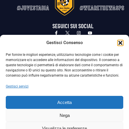
#JUVESTABIA
#WEARETHEWASPS
SEGUICI SUI SOCIAL
Privacy Policy
Cookie Policy
Termini e condizioni generali
Gestisci Consenso
Per fornire le migliori esperienze, utilizziamo tecnologie come i cookie per
La Società ha nominato il Responsabile della Protezione dei Dati Personali (DPO), figura specializzata che vigila sulle modalità
memorizzare e/o accedere alle informazioni del dispositivo. Il consenso a
adottate dalla nostra Società per tutelare i Suoi dati personali.
queste tecnologie ci permetterà di elaborare dati come il comportamento di
navigazione o ID unici su questo sito. Non acconsentire o ritirare il
Per contattare il DPO può scrivere a
consenso può influire negativamente su alcune caratteristiche e funzioni.
dpo@ssjuvestabia.it
Gestisci servizi
Può contattare sempre
dpo@ssjuvestabia.it
Accetta
anche per quanto riguarda la normativa vigente in materia di Whistleblowing.
Nega
La Società ha inoltre adottato un proprio Codice Etico, consultabile al seguente link:
Visualizza le preferenze