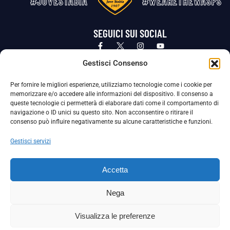
#JUVESTABIA
#WEARETHEWASPS
SEGUICI SUI SOCIAL
Privacy Policy
Cookie Policy
Termini e condizioni generali
Gestisci Consenso
Per fornire le migliori esperienze, utilizziamo tecnologie come i cookie per
La Società ha nominato il Responsabile della Protezione dei Dati Personali (DPO), figura specializzata che vigila sulle modalità
memorizzare e/o accedere alle informazioni del dispositivo. Il consenso a
adottate dalla nostra Società per tutelare i Suoi dati personali.
queste tecnologie ci permetterà di elaborare dati come il comportamento di
navigazione o ID unici su questo sito. Non acconsentire o ritirare il
Per contattare il DPO può scrivere a
consenso può influire negativamente su alcune caratteristiche e funzioni.
dpo@ssjuvestabia.it
Gestisci servizi
Può contattare sempre
dpo@ssjuvestabia.it
Accetta
anche per quanto riguarda la normativa vigente in materia di Whistleblowing.
Nega
La Società ha inoltre adottato un proprio Codice Etico, consultabile al seguente link:
Visualizza le preferenze
Scarica il Codice Etico