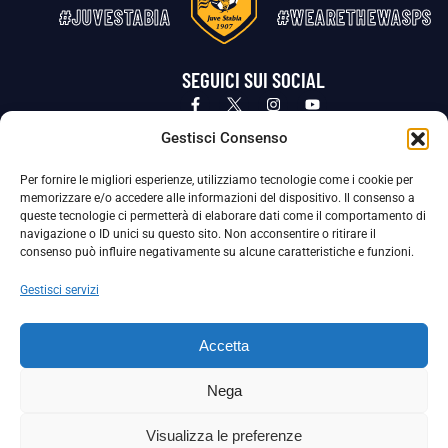
#JUVESTABIA
#WEARETHEWASPS
SEGUICI SUI SOCIAL
Privacy Policy
Cookie Policy
Termini e condizioni generali
Gestisci Consenso
Per fornire le migliori esperienze, utilizziamo tecnologie come i cookie per
La Società ha nominato il Responsabile della Protezione dei Dati Personali (DPO), figura specializzata che vigila sulle modalità
memorizzare e/o accedere alle informazioni del dispositivo. Il consenso a
adottate dalla nostra Società per tutelare i Suoi dati personali.
queste tecnologie ci permetterà di elaborare dati come il comportamento di
navigazione o ID unici su questo sito. Non acconsentire o ritirare il
Per contattare il DPO può scrivere a
consenso può influire negativamente su alcune caratteristiche e funzioni.
dpo@ssjuvestabia.it
Gestisci servizi
Può contattare sempre
dpo@ssjuvestabia.it
Accetta
anche per quanto riguarda la normativa vigente in materia di Whistleblowing.
Nega
La Società ha inoltre adottato un proprio Codice Etico, consultabile al seguente link:
Visualizza le preferenze
Scarica il Codice Etico