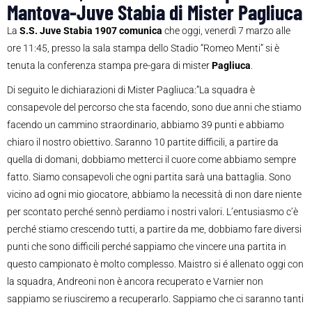
Mantova-Juve Stabia di Mister Pagliuca
La
S.S. Juve Stabia 1907 comunica
che oggi, venerdì 7 marzo alle
ore 11:45, presso la sala stampa dello Stadio “Romeo Menti” si è
tenuta la conferenza stampa pre-gara di mister
Pagliuca
.
Di seguito le dichiarazioni di Mister Pagliuca:”La squadra è
consapevole del percorso che sta facendo, sono due anni che stiamo
facendo un cammino straordinario, abbiamo 39 punti e abbiamo
chiaro il nostro obiettivo. Saranno 10 partite difficili, a partire da
quella di domani, dobbiamo metterci il cuore come abbiamo sempre
fatto. Siamo consapevoli che ogni partita sarà una battaglia. Sono
vicino ad ogni mio giocatore, abbiamo la necessità di non dare niente
per scontato perché sennò perdiamo i nostri valori. L’entusiasmo c’è
perché stiamo crescendo tutti, a partire da me, dobbiamo fare diversi
punti che sono difficili perché sappiamo che vincere una partita in
questo campionato è molto complesso. Maistro si é allenato oggi con
la squadra, Andreoni non è ancora recuperato e Varnier non
sappiamo se riusciremo a recuperarlo. Sappiamo che ci saranno tanti