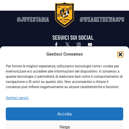
#JUVESTABIA
#WEARETHEWASPS
SEGUICI SUI SOCIAL
Privacy Policy
Cookie Policy
Termini e condizioni generali
Gestisci Consenso
Per fornire le migliori esperienze, utilizziamo tecnologie come i cookie per
La Società ha nominato il Responsabile della Protezione dei Dati Personali (DPO), figura specializzata che vigila sulle modalità
memorizzare e/o accedere alle informazioni del dispositivo. Il consenso a
adottate dalla nostra Società per tutelare i Suoi dati personali.
queste tecnologie ci permetterà di elaborare dati come il comportamento di
navigazione o ID unici su questo sito. Non acconsentire o ritirare il
Per contattare il DPO può scrivere a
consenso può influire negativamente su alcune caratteristiche e funzioni.
dpo@ssjuvestabia.it
Gestisci servizi
Può contattare sempre
dpo@ssjuvestabia.it
Accetta
anche per quanto riguarda la normativa vigente in materia di Whistleblowing.
Nega
La Società ha inoltre adottato un proprio Codice Etico, consultabile al seguente link: