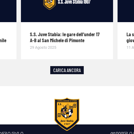
S.S. Juve Stabia: le gare dell’under 17
La 
nile
A-B al San Michele di Pimonte
giov
29 Agosto 2025
11 A
CARICA ANCORA