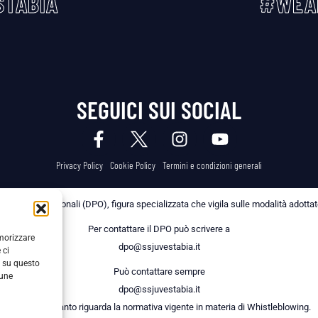
TABIA
#WEA
SEGUICI SUI SOCIAL
Privacy Policy
Cookie Policy
Termini e condizioni generali
 dei Dati Personali (DPO), figura specializzata che vigila sulle modalità adottate 
Per contattare il DPO può scrivere a
emorizzare
dpo@ssjuvestabia.it
 ci
i su questo
Può contattare sempre
cune
dpo@ssjuvestabia.it
anche per quanto riguarda la normativa vigente in materia di Whistleblowing.