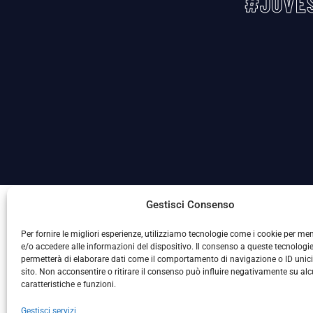
#JUVES
La Società ha nominato il Responsabile della Protezione
Gestisci Consenso
Per fornire le migliori esperienze, utilizziamo tecnologie come i cookie per m
e/o accedere alle informazioni del dispositivo. Il consenso a queste tecnologie
permetterà di elaborare dati come il comportamento di navigazione o ID unic
sito. Non acconsentire o ritirare il consenso può influire negativamente su al
caratteristiche e funzioni.
Gestisci servizi