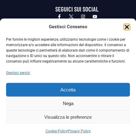
SEGUICI SUI SOCIAL
Privacy Policy
Cookie Policy
Termini e condizioni generali
Gestisci Consenso
Per fornire le migliori esperienze, utilizziamo tecnologie come i cookie per
La Società ha nominato il Responsabile della Protezione dei Dati Personali (DPO), figura specializzata che vigila sulle modalità
memorizzare e/o accedere alle informazioni del dispositivo. Il consenso a
adottate dalla nostra Società per tutelare i Suoi dati personali.
queste tecnologie ci permetterà di elaborare dati come il comportamento di
navigazione o ID unici su questo sito. Non acconsentire o ritirare il
Per contattare il DPO può scrivere a
consenso può influire negativamente su alcune caratteristiche e funzioni.
dpo@ssjuvestabia.it
Gestisci servizi
Può contattare sempre
dpo@ssjuvestabia.it
Accetta
anche per quanto riguarda la normativa vigente in materia di Whistleblowing.
Nega
La Società ha inoltre adottato un proprio Codice Etico, consultabile al seguente link:
Visualizza le preferenze
Scarica il Codice Etico
Cookie Policy
Privacy Policy
Copyright © 2024 – S.S. JUVE STABIA 1907 | P.IVA: 04246411211 | Tutti i diritti sono riservati | Made with
by
Rossi Web Media