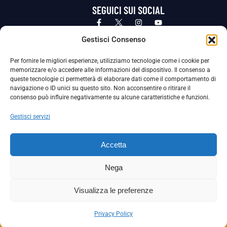
SEGUICI SUI SOCIAL
Privacy Policy
Cookie Policy
Termini e condizioni generali
Gestisci Consenso
Per fornire le migliori esperienze, utilizziamo tecnologie come i cookie per
La Società ha nominato il Responsabile della Protezione dei Dati Personali (DPO), figura specializzata che vigila sulle modalità
memorizzare e/o accedere alle informazioni del dispositivo. Il consenso a
adottate dalla nostra Società per tutelare i Suoi dati personali.
queste tecnologie ci permetterà di elaborare dati come il comportamento di
navigazione o ID unici su questo sito. Non acconsentire o ritirare il
Per contattare il DPO può scrivere a
consenso può influire negativamente su alcune caratteristiche e funzioni.
dpo@ssjuvestabia.it
Gestisci servizi
Può contattare sempre
dpo@ssjuvestabia.it
Accetta
anche per quanto riguarda la normativa vigente in materia di Whistleblowing.
Nega
La Società ha inoltre adottato un proprio Codice Etico, consultabile al seguente link:
Visualizza le preferenze
Scarica il Codice Etico
Privacy Policy
Copyright © 2024 – S.S. JUVE STABIA 1907 | P.IVA: 04246411211 | Tutti i diritti sono riservati | Made with
by
Rossi Web Media