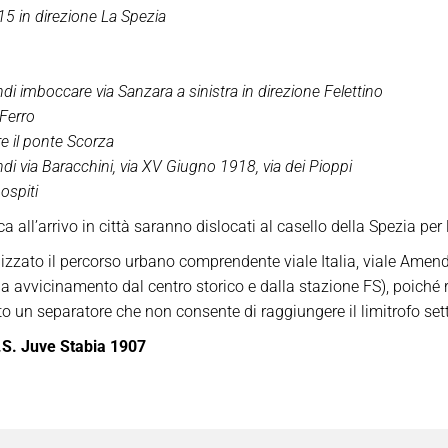
15 in direzione La Spezia
i imboccare via Sanzara a sinistra in direzione Felettino
 Ferro
re il ponte Scorza
indi via Baracchini, via XV Giugno 1918, via dei Pioppi
ospiti
ica all’arrivo in città saranno dislocati al casello della Spezia 
zzato il percorso urbano comprendente viale Italia, viale Amendol
 via avvicinamento dal centro storico e dalla stazione FS), poiché
o un separatore che non consente di raggiungere il limitrofo setto
.S. Juve Stabia 1907