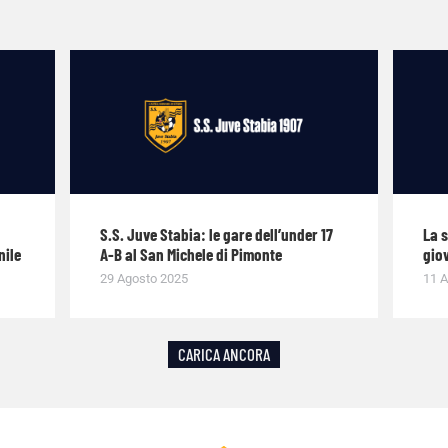
S.S. Juve Stabia: le gare dell’under 17
La 
nile
A-B al San Michele di Pimonte
giov
29 Agosto 2025
11 A
CARICA ANCORA