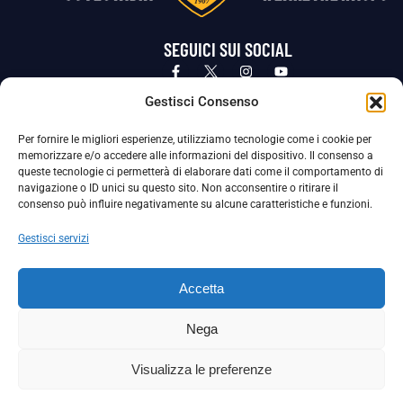
SEGUICI SUI SOCIAL
Privacy Policy
Cookie Policy
Termini e condizioni generali
Gestisci Consenso
Per fornire le migliori esperienze, utilizziamo tecnologie come i cookie per
La Società ha nominato il Responsabile della Protezione dei Dati Personali (DPO), figura specializzata che vigila sulle modalità
memorizzare e/o accedere alle informazioni del dispositivo. Il consenso a
adottate dalla nostra Società per tutelare i Suoi dati personali.
queste tecnologie ci permetterà di elaborare dati come il comportamento di
navigazione o ID unici su questo sito. Non acconsentire o ritirare il
Per contattare il DPO può scrivere a
consenso può influire negativamente su alcune caratteristiche e funzioni.
dpo@ssjuvestabia.it
Gestisci servizi
Può contattare sempre
dpo@ssjuvestabia.it
Accetta
anche per quanto riguarda la normativa vigente in materia di Whistleblowing.
Nega
La Società ha inoltre adottato un proprio Codice Etico, consultabile al seguente link:
Visualizza le preferenze
Scarica il Codice Etico