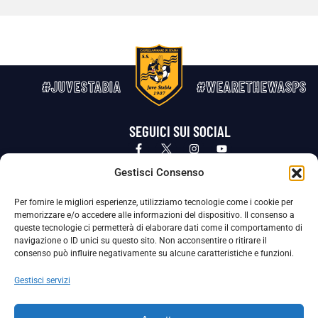
#JUVESTABIA
#WEARETHEWASPS
SEGUICI SUI SOCIAL
Privacy Policy
Cookie Policy
Termini e condizioni generali
Gestisci Consenso
Per fornire le migliori esperienze, utilizziamo tecnologie come i cookie per
La Società ha nominato il Responsabile della Protezione dei Dati Personali (DPO), figura specializzata che vigila sulle modalità
memorizzare e/o accedere alle informazioni del dispositivo. Il consenso a
adottate dalla nostra Società per tutelare i Suoi dati personali.
queste tecnologie ci permetterà di elaborare dati come il comportamento di
navigazione o ID unici su questo sito. Non acconsentire o ritirare il
Per contattare il DPO può scrivere a
consenso può influire negativamente su alcune caratteristiche e funzioni.
dpo@ssjuvestabia.it
Gestisci servizi
Può contattare sempre
dpo@ssjuvestabia.it