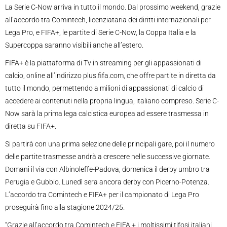
La Serie C-Now arriva in tutto il mondo. Dal prossimo weekend, grazie
all’accordo tra Comintech, licenziataria dei diritti internazionali per
Lega Pro, e FIFA+, le partite di Serie C-Now, la Coppa Italia e la
Supercoppa saranno visibili anche all’estero.
FIFA+ è la piattaforma di Tv in streaming per gli appassionati di
calcio, online all’indirizzo plus.fifa.com, che offre partite in diretta da
tutto il mondo, permettendo a milioni di appassionati di calcio di
accedere ai contenuti nella propria lingua, italiano compreso. Serie C-
Now sarà la prima lega calcistica europea ad essere trasmessa in
diretta su FIFA+.
Si partirà con una prima selezione delle principali gare, poi il numero
delle partite trasmesse andrà a crescere nelle successive giornate.
Domani il via con Albinoleffe-Padova, domenica il derby umbro tra
Perugia e Gubbio. Lunedì sera ancora derby con Picerno-Potenza.
L’accordo tra Comintech e FIFA+ per il campionato di Lega Pro
proseguirà fino alla stagione 2024/25.
“Grazie all’accordo tra Comintech e FIFA,+ i moltissimi tifosi italiani