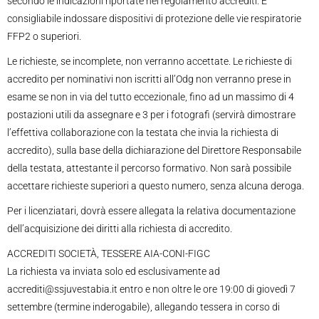
secondo le indicazioni riportate nel regolamento accrediti. E’
consigliabile indossare dispositivi di protezione delle vie respiratorie
FFP2 o superiori.
Le richieste, se incomplete, non verranno accettate. Le richieste di
accredito per nominativi non iscritti all’Odg non verranno prese in
esame se non in via del tutto eccezionale, fino ad un massimo di 4
postazioni utili da assegnare e 3 per i fotografi (servirà dimostrare
l’effettiva collaborazione con la testata che invia la richiesta di
accredito), sulla base della dichiarazione del Direttore Responsabile
della testata, attestante il percorso formativo. Non sarà possibile
accettare richieste superiori a questo numero, senza alcuna deroga.
Per i licenziatari, dovrà essere allegata la relativa documentazione
dell’acquisizione dei diritti alla richiesta di accredito.
ACCREDITI SOCIETÀ, TESSERE AIA-CONI-FIGC
La richiesta va inviata solo ed esclusivamente ad
accrediti@ssjuvestabia.it entro e non oltre le ore 19:00 di giovedì 7
settembre (termine inderogabile), allegando tessera in corso di