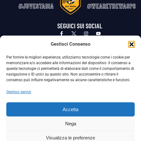
#JUVESTABIA
#WEARETHEWASPS
SEGUICI SUI SOCIAL
Privacy Policy
Cookie Policy
Termini e condizioni generali
Gestisci Consenso
Per fornire le migliori esperienze, utilizziamo tecnologie come i cookie per
La Società ha nominato il Responsabile della Protezione dei Dati Personali (DPO), figura specializzata che vigila sulle modalità
memorizzare e/o accedere alle informazioni del dispositivo. Il consenso a
adottate dalla nostra Società per tutelare i Suoi dati personali.
queste tecnologie ci permetterà di elaborare dati come il comportamento di
navigazione o ID unici su questo sito. Non acconsentire o ritirare il
Per contattare il DPO può scrivere a
consenso può influire negativamente su alcune caratteristiche e funzioni.
dpo@ssjuvestabia.it
Gestisci servizi
Può contattare sempre
dpo@ssjuvestabia.it
Accetta
anche per quanto riguarda la normativa vigente in materia di Whistleblowing.
Nega
La Società ha inoltre adottato un proprio Codice Etico, consultabile al seguente link:
Visualizza le preferenze
Scarica il Codice Etico