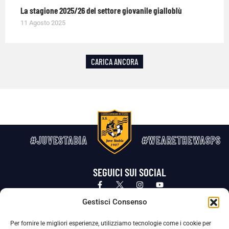
La stagione 2025/26 del settore giovanile gialloblù
11 Agosto 2025
CARICA ANCORA
#JUVESTABIA
#WEARETHEWASPS
SEGUICI SUI SOCIAL
Privacy Policy
Cookie Policy
Termini e condizioni generali
Gestisci Consenso
Per fornire le migliori esperienze, utilizziamo tecnologie come i cookie per
La Società ha nominato il Responsabile della Protezione dei Dati Personali (DPO), figura specializzata che vigila sulle modalità