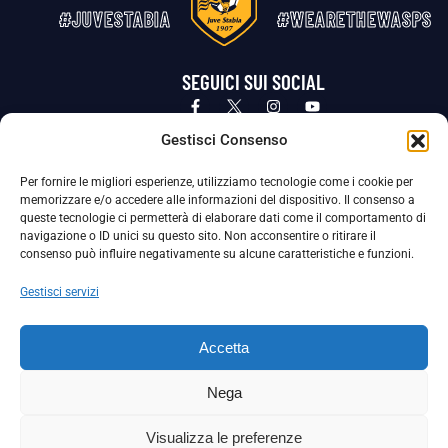
#JUVESTABIA
#WEARETHEWASPS
SEGUICI SUI SOCIAL
Privacy Policy
Cookie Policy
Termini e condizioni generali
Gestisci Consenso
Per fornire le migliori esperienze, utilizziamo tecnologie come i cookie per
La Società ha nominato il Responsabile della Protezione dei Dati Personali (DPO), figura specializzata che vigila sulle modalità
memorizzare e/o accedere alle informazioni del dispositivo. Il consenso a
adottate dalla nostra Società per tutelare i Suoi dati personali.
queste tecnologie ci permetterà di elaborare dati come il comportamento di
navigazione o ID unici su questo sito. Non acconsentire o ritirare il
Per contattare il DPO può scrivere a
consenso può influire negativamente su alcune caratteristiche e funzioni.
dpo@ssjuvestabia.it
Gestisci servizi
Può contattare sempre
dpo@ssjuvestabia.it
Accetta
anche per quanto riguarda la normativa vigente in materia di Whistleblowing.
Nega
La Società ha inoltre adottato un proprio Codice Etico, consultabile al seguente link:
Visualizza le preferenze
Scarica il Codice Etico