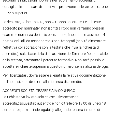
secondo le indicazioni riportate nel regolamento accrediti. E’
consigliabile indossare dispositivi di protezione delle vie respiratorie
FFP2 o superiori.
Le richieste, se incomplete, non verranno accettate. Le richieste di
accredito per nominativi non iscritti all’Odg non verranno prese in
esame se non in via del tutto eccezionale, fino ad un massimo di 4
postazioni utili da assegnare e 3 per i fotografi (servirà dimostrare
l’effettiva collaborazione con la testata che invia la richiesta di
accredito), sulla base della dichiarazione del Direttore Responsabile
della testata, attestante il percorso formativo. Non sarà possibile
accettare richieste superiori a questo numero, senza alcuna deroga.
Per i licenziatari, dovrà essere allegata la relativa documentazione
dell’acquisizione dei diritti alla richiesta di accredito.
ACCREDITI SOCIETÀ, TESSERE AIA-CONI-FIGC
La richiesta va inviata solo ed esclusivamente ad
accrediti@ssjuvestabia.it entro e non oltre le ore 19:00 di lunedì 18
settembre (termine inderogabile), allegando tessera in corso di