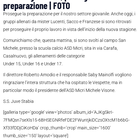
preparazione | FOTO
Prosegue la preparazione per il nostro settore giovanile. Anche oggi, i
gruppi allenati da mister Lucenti, Sacco e Franzese si sono ritrovati
per proseguire il proprio lavoro in vista dell’inizio della nuova stagione.
Comunichiamo che, questa mattina, si sono svolti al campo San
Michele, presso la scuola calcio ASD Micri, sita in via Carafa,
Casalnuovo, gli allenamenti delle categorie
Under 15, Under 16 e Under 17.
Il direttore Roberto Amodio e il responsabile Saby Mainolfi vogliono
ringraziare l’intera struttura che ha ospitato le Vespette, ma in
particolar modo il presidente dell’ASD Micri Michele Visone.
S.S. Juve Stabia
[galleria type=’google’ view=’photos’ album_id=’AJKgSkrI-
7FMQsn7seXls15-6BHSEGNRfeFDE2FWuntjkiDCzsOXtcM1b6bG-
Xf33fDDjCiKoHDa’ crop_thumb=’crop’ main_size=’1600′
thumb_size=’150′ layout=’square’]