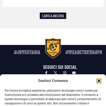
CARICA ANCORA
#JUVESTABIA
#WEARETHEWASPS
SEGUICI SUI SOCIAL
Privacy Policy
Cookie Policy
Termini e condizioni generali
Gestisci Consenso
Per fornire le migliori esperienze, utilizziamo tecnologie come i cookie per
La Società ha nominato il Responsabile della Protezione dei Dati Personali (DPO), figura specializzata che vigila sulle modalità
memorizzare e/o accedere alle informazioni del dispositivo. Il consenso a
adottate dalla nostra Società per tutelare i Suoi dati personali.
queste tecnologie ci permetterà di elaborare dati come il comportamento di
navigazione o ID unici su questo sito. Non acconsentire o ritirare il