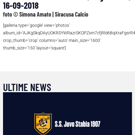
16-09-2018
foto © Simona Amato | Siracusa Calcio
[galleria type=’google’ view=’photos’
album_id=’AJKgSkqDAyUOKRSYWRazrSKOPZsm7cfjRld6BqXraFgsrR
crop_thumb=’crop’ columns=’auto’ main_size=’1600′
thumb_size=’150′ layout=’square’]
ULTIME NEWS