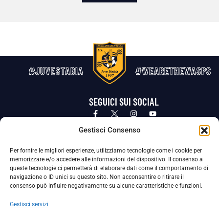
#JUVESTABIA
#WEARETHEWASPS
SEGUICI SUI SOCIAL
Privacy Policy
Cookie Policy
Termini e condizioni generali
Gestisci Consenso
Per fornire le migliori esperienze, utilizziamo tecnologie come i cookie per
La Società ha nominato il Responsabile della Protezione dei Dati Personali (DPO), figura specializzata che vigila sulle modalità
memorizzare e/o accedere alle informazioni del dispositivo. Il consenso a
adottate dalla nostra Società per tutelare i Suoi dati personali.
queste tecnologie ci permetterà di elaborare dati come il comportamento di
navigazione o ID unici su questo sito. Non acconsentire o ritirare il
Per contattare il DPO può scrivere a
consenso può influire negativamente su alcune caratteristiche e funzioni.
dpo@ssjuvestabia.it
Gestisci servizi
Può contattare sempre