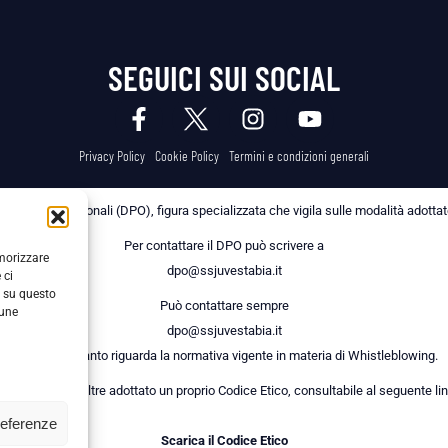
SEGUICI SUI SOCIAL
Privacy Policy
Cookie Policy
Termini e condizioni generali
 dei Dati Personali (DPO), figura specializzata che vigila sulle modalità adottate 
Per contattare il DPO può scrivere a
emorizzare
dpo@ssjuvestabia.it
 ci
i su questo
Può contattare sempre
cune
dpo@ssjuvestabia.it
anche per quanto riguarda la normativa vigente in materia di Whistleblowing.
a Società ha inoltre adottato un proprio Codice Etico, consultabile al seguente lin
referenze
Scarica il Codice Etico