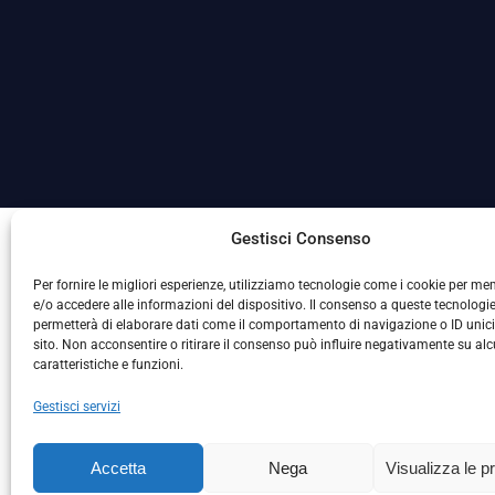
La Società ha nominato il Responsabile della Protezione
Gestisci Consenso
Per fornire le migliori esperienze, utilizziamo tecnologie come i cookie per m
e/o accedere alle informazioni del dispositivo. Il consenso a queste tecnologie
permetterà di elaborare dati come il comportamento di navigazione o ID unic
sito. Non acconsentire o ritirare il consenso può influire negativamente su al
caratteristiche e funzioni.
Gestisci servizi
L
Accetta
Nega
Visualizza le p