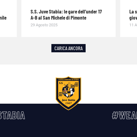
S.S. Juve Stabia: le gare dell’under 17
La 
nile
A-B al San Michele di Pimonte
giov
29 Agosto 2025
11 A
CARICA ANCORA
TABIA
#WEA