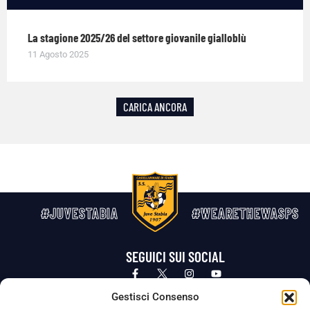
La stagione 2025/26 del settore giovanile gialloblù
11 Agosto 2025
CARICA ANCORA
#JUVESTABIA
#WEARETHEWASPS
SEGUICI SUI SOCIAL
Privacy Policy
Cookie Policy
Termini e condizioni generali
Gestisci Consenso