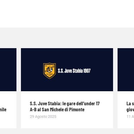
S.S. Juve Stabia: le gare dell’under 17
La 
nile
A-B al San Michele di Pimonte
giov
29 Agosto 2025
11 A