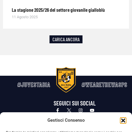
La stagione 2025/26 del settore giovanile gialloblù
11 Agosto 2025
CARICA ANCORA
#JUVESTABIA
#WEARETHEWASPS
SEGUICI SUI SOCIAL
Privacy Policy
Cookie Policy
Termini e condizioni generali
Gestisci Consenso