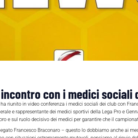
incontro con i medici sociali 
 ha riunito in video conferenza i medici sociali dei club con Fr
rale e rappresentante dei medici sportivi della Lega Pro e Genn
voro e sul ruolo decisivo dei medici per garantire che il campiona
iegato Francesco Braconaro – questo lo dobbiamo anche ai medic
ano con situazioni estremamente mutevoli, pensiamo al rinvio delle