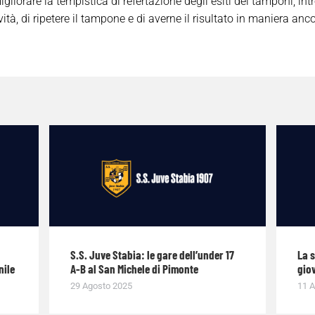
liorare la tempistica di refertazione degli esiti dei tamponi, i
ità, di ripetere il tampone e di averne il risultato in maniera anc
S.S. Juve Stabia: le gare dell’under 17
La 
nile
A-B al San Michele di Pimonte
giov
29 Agosto 2025
11 A