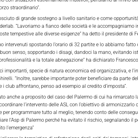
rzo straordinario”.
osciuto di grande sostegno a livello sanitario e come opportunità
ederlab. “Lavoriamo a fianco delle società e le accompagniamo 
poste tempestive alle diverse esigenze” ha detto il presidente di F
o intervenuti spostando l’orario di 32 partite e lo abbiamo fatto
l buon senso, sopportando i disagi, dandoci la mano, evitando ister
professionalità e la totale abnegazione” ha dichiarato Francesco 
ci importanti, specie di natura economica ed organizzativa, e l’i
irelli. “Inoltre, sarebbe importante poter beneficiare da parte d
e i club affrontano, penso ad esempio al credito d’imposta”.
enuto anche a proposito del caso del Palermo di cui ha rimarcato 
oordinare l’intervento delle ASL con l’obiettivo di armonizzarlo co
sole per programmare tutto al meglio, tenendo conto delle conseg
iare l’Asp di Palermo perché ha evitato il rischio, segnalando il p
ito l’emergenza”