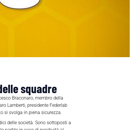
delle squadre
ancesco Braconaro, membro della
aro Lamberti, presidente Federlab
to si svolga in piena sicurezza.
i delle società. Sono sottoposti a
 partite in caso di positività al