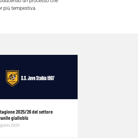
ntroducendo un processo che
or più tempestiva.
stagione 2025/26 del settore
anile gialloblù
gosto 2025